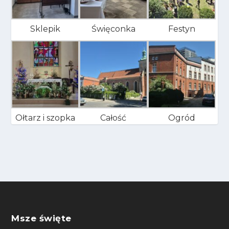
Sklepik
Święconka
Festyn
Ołtarz i szopka
Całość
Ogród
Msze święte