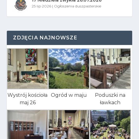
25 lip 2026
|
Ogłoszenia duszpasterskie
ZDJĘCIA NAJNOWSZE
Wystrój kościoła
Ogród w maju
Poduszki na
maj 26
ławkach